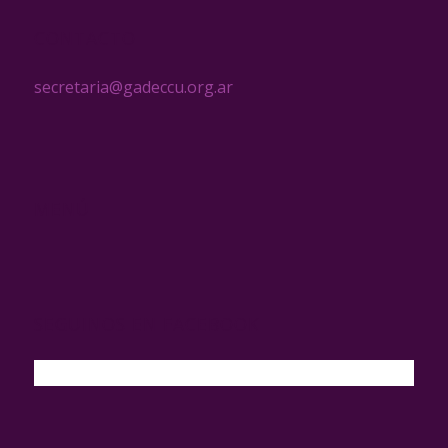
CONTACTO
secretaria@gadeccu.org.ar
MENÚ
SEGUINOS EN FACEBOOK