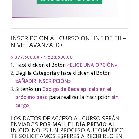
INSCRIPCIÓN AL CURSO ONLINE DE EII –
NIVEL AVANZADO
Rango
$
377.500,00
-
$
528.500,00
de
Hacé click en el Botón
«ELIGE UNA OPCIÓN».
precios:
Elegí la Categoría y hace click en el Botón
desde
«AÑADIR INSCRIPCIÓN»
.
$ 377.500,00
Si tenés un
Código de Beca aplicalo en el
hasta
próximo paso
para realizar la inscripción
sin
$ 528.500,00
cargo
.
LOS DATOS DE ACCESO AL CURSO SERÁN
ENVIADOS
POR MAIL EL DÍA PREVIO AL
INICIO
. NO ES UN PROCESO AUTOMÁTICO.
TE SOLICITAMOS ESPERES A RECIBIRLO EN