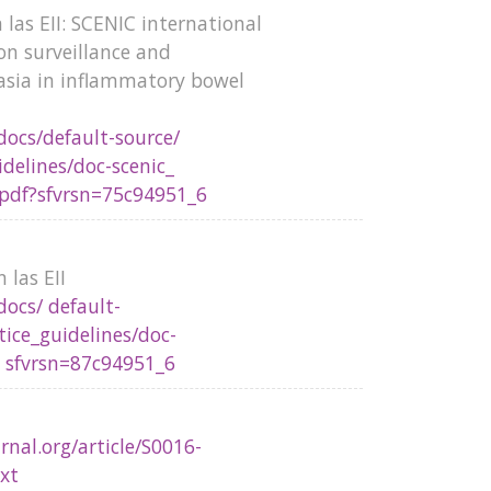
 las EII: SCENIC international
n surveillance and
sia in inflammatory bowel
docs/default-source/
delines/doc-scenic_
pdf?sfvrsn=75c94951_6
 las EII
docs/ default-
tice_guidelines/doc-
? sfvrsn=87c94951_6
nal.org/article/S0016-
ext