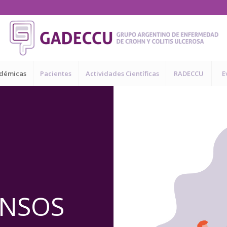
adémicas
Pacientes
Actividades Científicas
RADECCU
E
ENSOS