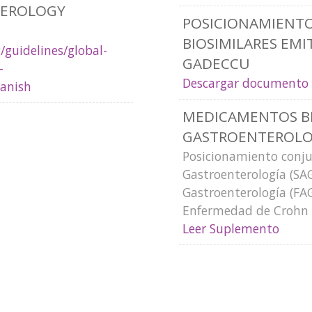
TEROLOGY
POSICIONAMIENT
BIOSIMILARES EMI
guidelines/global-
GADECCU
-
Descargar documento
panish
MEDICAMENTOS BI
GASTROENTEROLO
Posicionamiento conju
Gastroenterología (SAG
Gastroenterología (FA
Enfermedad de Crohn y
Leer Suplemento