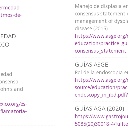
Manejo de displasia en
fermedad-
consensus statement o
ritmos-de-
management of dyspla
disease (2015)
IEDAD
https://www.asge.org/
education/practice_gui
CCO
consensus_statement.
GUÍAS ASGE
Rol de la endoscopia en
medad
https://www.asge.org/
Consenso
source/education/prac
rohn’s and
endoscopy_in_ibd.pdf
xico.org/es-
GUÍAS AGA (2020)
flamatoria-
https://www.gastrojour
5085(20)30018-4/fullt