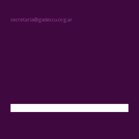
CONTACTO
secretaria@gadeccu.org.ar
MENÚ
SEGUINOS EN FACEBOOK