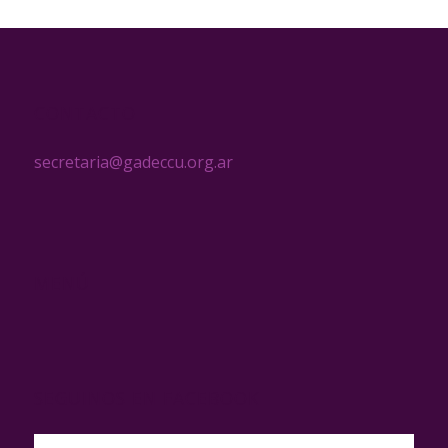
CONTACTO
secretaria@gadeccu.org.ar
MENÚ
SEGUINOS EN FACEBOOK