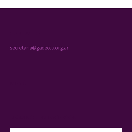
CONTACTO
secretaria@gadeccu.org.ar
MENÚ
SEGUINOS EN FACEBOOK