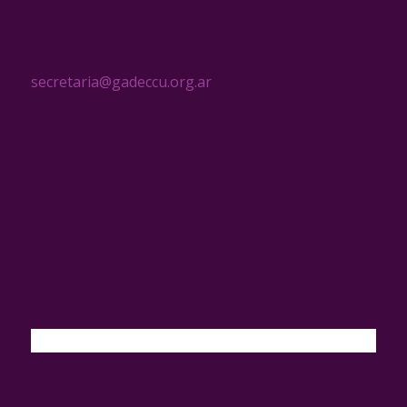
CONTACTO
secretaria@gadeccu.org.ar
MENÚ
SEGUINOS EN FACEBOOK