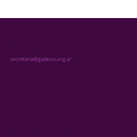
CONTACTO
secretaria@gadeccu.org.ar
MENÚ
SEGUINOS EN FACEBOOK