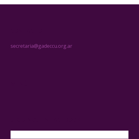
CONTACTO
secretaria@gadeccu.org.ar
MENÚ
SEGUINOS EN FACEBOOK