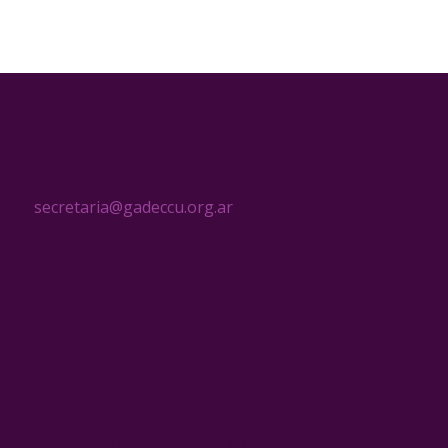
CONTACTO
secretaria@gadeccu.org.ar
MENÚ
SEGUINOS EN FACEBOOK