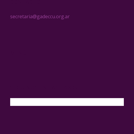
CONTACTO
secretaria@gadeccu.org.ar
MENÚ
SEGUINOS EN FACEBOOK